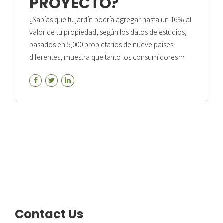
PROYECTO?
¿Sabías que tu jardín podría agregar hasta un 16% al
valor de tu propiedad, según los datos de estudios,
basados en 5,000 propietarios de nueve países
diferentes, muestra que tanto los consumidores
como los agentes inmobiliarios ven el jardín como
un área de gran potencial para reforzar el precio de
una propiedad. En México, contar con un jardín en
una casa residencial, aumenta la plusvalía del
inmueble hasta en 6.35% y si este tiene algún sentido
de buen diseño paisajístico, podría doblarse esa cifra
hasta llegar a un 14%, de acuerdo con expertos en
bienes raíces. Sin embargo, si estás...
Contact Us