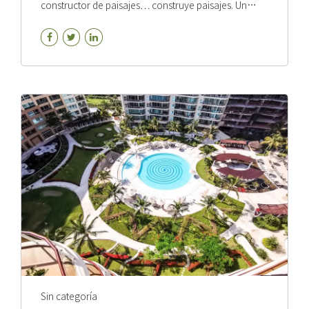
constructor de paisajes… construye paisajes. Un
Jardinero… sabrá cuidar y mantener dichos paisajes
Ahora, sabemos que los arboristas tienen algo que
ver con los árboles; pero ¿qué exactamente?
Arborista, definción: Según la Sociedad Internacional
de Arboricultura (ISA), un arborista se define como:
Una persona capacitada en el arte y la ciencia de
plantar, cuidar y mantener árboles individuales. Los
arboristas conocen las necesidades de los árboles y
están capacitados y equipados para brindar el...
Sin categoría