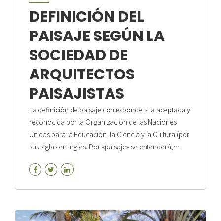
DEFINICIÓN DEL
PAISAJE SEGÚN LA
SOCIEDAD DE
ARQUITECTOS
PAISAJISTAS
La definición de paisaje corresponde a la aceptada y
reconocida por la Organización de las Naciones
Unidas para la Educación, la Ciencia y la Cultura (por
sus siglas en inglés. Por «paisaje» se entenderá,
cualquier parte del territorio tal como la percibe la
población, cuyo carácter sea el resultado de la
acción y la interacción de factores naturales y/o
humanos. El paisaje se considera como un bien de
interés los que, al integrar el ambiente natural y las
manifestaciones humanas, sociales y culturales, se