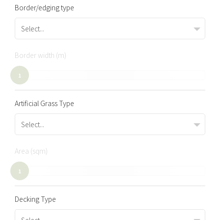
Border/edging type
Select...
Border width (m)
1
Artificial Grass Type
Select...
Area (sqm)
1
Decking Type
Select...