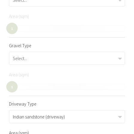
Area (sqm)
1
Gravel Type
Select...
Area (sqm)
1
Driveway Type
Indian sandstone (driveway)
Area (sqm)