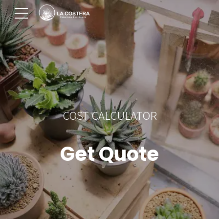
COST CALCULATOR
Get Quote