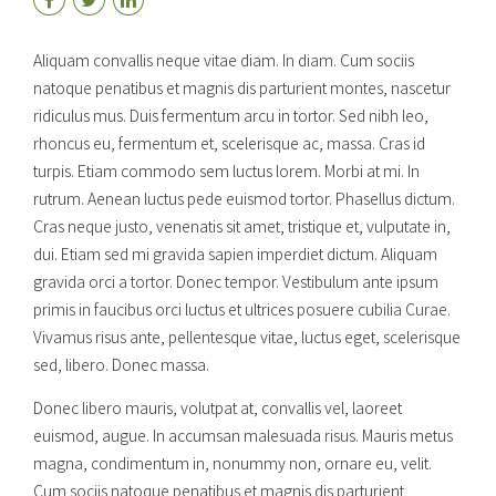
Aliquam convallis neque vitae diam. In diam. Cum sociis
natoque penatibus et magnis dis parturient montes, nascetur
ridiculus mus. Duis fermentum arcu in tortor. Sed nibh leo,
rhoncus eu, fermentum et, scelerisque ac, massa. Cras id
turpis. Etiam commodo sem luctus lorem. Morbi at mi. In
rutrum. Aenean luctus pede euismod tortor. Phasellus dictum.
Cras neque justo, venenatis sit amet, tristique et, vulputate in,
dui. Etiam sed mi gravida sapien imperdiet dictum. Aliquam
gravida orci a tortor. Donec tempor. Vestibulum ante ipsum
primis in faucibus orci luctus et ultrices posuere cubilia Curae.
Vivamus risus ante, pellentesque vitae, luctus eget, scelerisque
sed, libero. Donec massa.
Donec libero mauris, volutpat at, convallis vel, laoreet
euismod, augue. In accumsan malesuada risus. Mauris metus
magna, condimentum in, nonummy non, ornare eu, velit.
Cum sociis natoque penatibus et magnis dis parturient