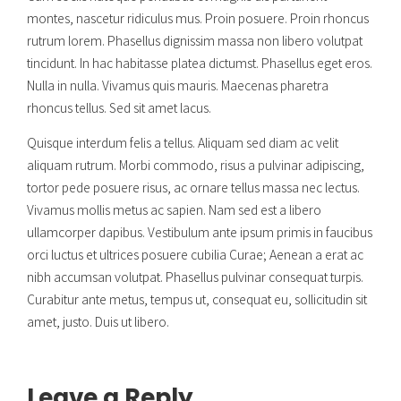
montes, nascetur ridiculus mus. Proin posuere. Proin rhoncus
rutrum lorem. Phasellus dignissim massa non libero volutpat
tincidunt. In hac habitasse platea dictumst. Phasellus eget eros.
Nulla in nulla. Vivamus quis mauris. Maecenas pharetra
rhoncus tellus. Sed sit amet lacus.
Quisque interdum felis a tellus. Aliquam sed diam ac velit
aliquam rutrum. Morbi commodo, risus a pulvinar adipiscing,
tortor pede posuere risus, ac ornare tellus massa nec lectus.
Vivamus mollis metus ac sapien. Nam sed est a libero
ullamcorper dapibus. Vestibulum ante ipsum primis in faucibus
orci luctus et ultrices posuere cubilia Curae; Aenean a erat ac
nibh accumsan volutpat. Phasellus pulvinar consequat turpis.
Curabitur ante metus, tempus ut, consequat eu, sollicitudin sit
amet, justo. Duis ut libero.
Leave a Reply