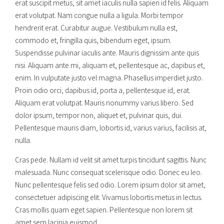
erat suscipit metus, sit amet iaculis nulla sapien id felis. Aliquam
erat volutpat. Nam congue nulla a ligula. Morbi tempor
hendrerit erat. Curabitur augue. Vestibulum nulla est,
commodo et, fringilla quis, bibendum eget, ipsum.
Suspendisse pulvinar iaculis ante. Mauris dignissim ante quis
nisi. Aliquam ante mi, aliquam et, pellentesque ac, dapibus et,
enim. In vulputate justo vel magna. Phasellus imperdiet justo.
Proin odio orci, dapibus id, porta a, pellentesque id, erat.
Aliquam erat volutpat. Mauris nonummy varius libero. Sed
dolor ipsum, tempor non, aliquet et, pulvinar quis, dui.
Pellentesque mauris diam, lobortis id, varius varius, facilisis at,
nulla.
Cras pede. Nullam id velit sit amet turpis tincidunt sagittis. Nunc
malesuada. Nunc consequat scelerisque odio. Donec eu leo.
Nunc pellentesque felis sed odio. Lorem ipsum dolor sit amet,
consectetuer adipiscing elit. Vivamus lobortis metus in lectus.
Cras mollis quam eget sapien. Pellentesque non lorem sit
amet sem lacinia euismod.