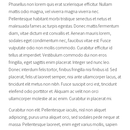
Phasellus non lorem quis erat scelerisque efficitur. Nullam
mattis odio magna, vel viverra magna viverra nec.
Pellentesque habitant morbi tristique senectus et netus et
malesuada fames ac turpis egestas. Donec mattis fermentum
diam, vitae dictum est convallis et. Aenean mauris lorem,
sodales eget condimentum nec, faucibus vitae est. Fusce
vulputate odio non mollis commodo. Curabitur efficitur id
tellus at imperdiet. Vestibulum commodo dui non eros
fringilla, eget sagittis enim placerat. Integer sed nunc leo.
Donec interdum felis tortor, finibus fringilla nisi finibus id. Sed
placerat, felis ut laoreet semper, nisi ante ullamcorper lacus, at
tincidunt elit metus non nibh. Fusce suscipit orci est, tincidunt
eleifend odio porttitor et. Aliquam ac velit non orci
ullamcorper molestie at ac enim. Curabitur in placerat mi.
Curabitur non elit. Pellentesque iaculis, nisl non aliquet
adipiscing, purus urna aliquet orci, sed sodales pede neque at
massa. Pellentesque laoreet, enim eget varius mollis, sapien