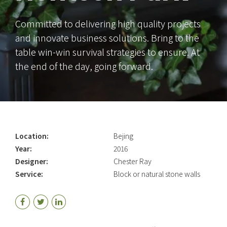
Committed to delivering high quality projects
and innovate business solutions. Bring to the
table win-win survival strategies to ensure. At
the end of the day, going forward.
Location:
Bejing
Year:
2016
Designer:
Chester Ray
Service:
Block or natural stone walls