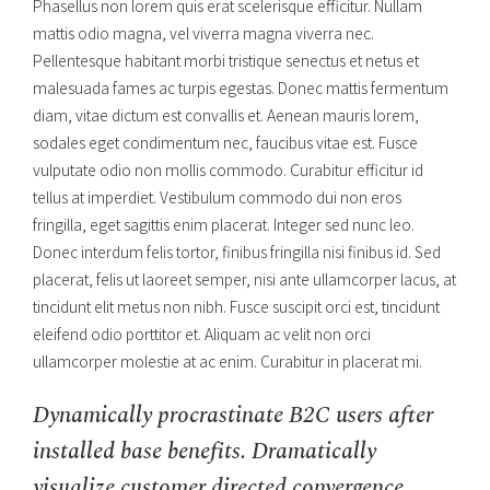
Phasellus non lorem quis erat scelerisque efficitur. Nullam
mattis odio magna, vel viverra magna viverra nec.
Pellentesque habitant morbi tristique senectus et netus et
malesuada fames ac turpis egestas. Donec mattis fermentum
diam, vitae dictum est convallis et. Aenean mauris lorem,
sodales eget condimentum nec, faucibus vitae est. Fusce
vulputate odio non mollis commodo. Curabitur efficitur id
tellus at imperdiet. Vestibulum commodo dui non eros
fringilla, eget sagittis enim placerat. Integer sed nunc leo.
Donec interdum felis tortor, finibus fringilla nisi finibus id. Sed
placerat, felis ut laoreet semper, nisi ante ullamcorper lacus, at
tincidunt elit metus non nibh. Fusce suscipit orci est, tincidunt
eleifend odio porttitor et. Aliquam ac velit non orci
ullamcorper molestie at ac enim. Curabitur in placerat mi.
Dynamically procrastinate B2C users after
installed base benefits. Dramatically
visualize customer directed convergence