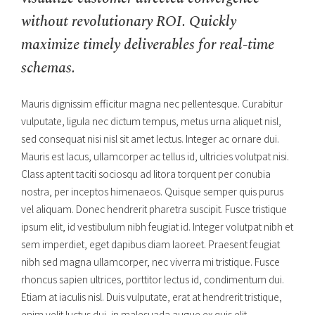
without revolutionary ROI. Quickly
maximize timely deliverables for real-time
schemas.
Mauris dignissim efficitur magna nec pellentesque. Curabitur
vulputate, ligula nec dictum tempus, metus urna aliquet nisl,
sed consequat nisi nisl sit amet lectus. Integer ac ornare dui.
Mauris est lacus, ullamcorper ac tellus id, ultricies volutpat nisi.
Class aptent taciti sociosqu ad litora torquent per conubia
nostra, per inceptos himenaeos. Quisque semper quis purus
vel aliquam. Donec hendrerit pharetra suscipit. Fusce tristique
ipsum elit, id vestibulum nibh feugiat id. Integer volutpat nibh et
sem imperdiet, eget dapibus diam laoreet. Praesent feugiat
nibh sed magna ullamcorper, nec viverra mi tristique. Fusce
rhoncus sapien ultrices, porttitor lectus id, condimentum dui.
Etiam at iaculis nisl. Duis vulputate, erat at hendrerit tristique,
enim velit luctus dui, in malesuada augue ex quis elit.